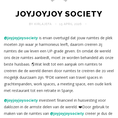
JOYJOYJOY SOCIETY
BY KIRLAJEFA
15 APRIL 2026
@joyjoyjoysociety
is ervan overtuigd dat jouw ruimtes de plek
moeten zijn waar je harmonieus leeft, daarom creëren zij
ruimtes die uw leven een UP-grade geven. En omdat de wereld
ons deze ruimtes aanbiedt, moet ze worden behandeld als onze
beste huisbaas. 🌎Wat leidt tot een aanpak om ruimtes te
creëren die de wereld dienen door ruimtes te creëren die zo veel
mogelijk duurzaam zijn. 💚Dit varieert van travel spaces in
grachtenpanden, work spaces, a meeting space, een oude kerk
met restaurant tot een retraite in Spanje.
@joyjoyjoysociety
investeert financieel in huisvesting voor
daklozen in de armste delen van de wereld. ❤️Door gebruik te
maken van de ruimtes van
@joyjoyjoysociety
creëer je dus de