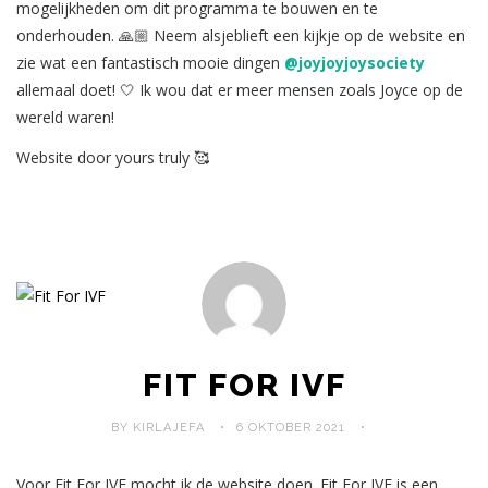
mogelijkheden om dit programma te bouwen en te
onderhouden. 🙏🏼 Neem alsjeblieft een kijkje op de website en
zie wat een fantastisch mooie dingen
@joyjoyjoysociety
allemaal doet! 🤍 Ik wou dat er meer mensen zoals Joyce op de
wereld waren!
Website door yours truly 🥰
FIT FOR IVF
BY KIRLAJEFA
6 OKTOBER 2021
Voor Fit For IVF mocht ik de website doen. Fit For IVF is een