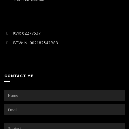
KvK: 62277537
BTW: NL002182542B83
CONTACT ME