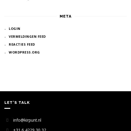
META
LOGIN
VERMELDINGEN FEED
REACTIES FEED
WORDPRESS.ORG
LET’S TALK
info@kirpunt.nl
+31 6 4229 30 32