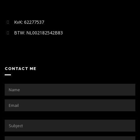
KvK: 62277537
BTW: NL002182542B83
CONTACT ME