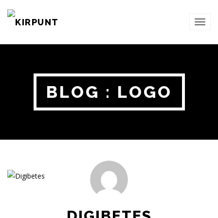
TOG
NAVI
BLOG : LOGO
DIGIBETES