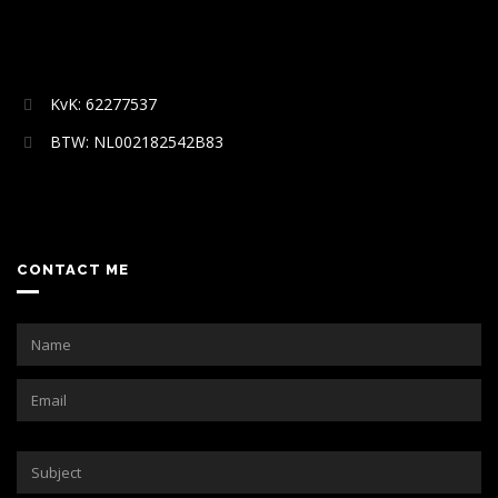
KvK: 62277537
BTW: NL002182542B83
CONTACT ME