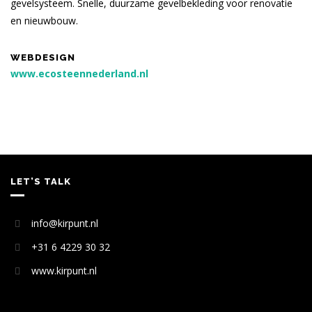
gevelsysteem. Snelle, duurzame gevelbekleding voor renovatie
en nieuwbouw.
WEBDESIGN
www.ecosteennederland.nl
LET’S TALK
info@kirpunt.nl
+31 6 4229 30 32
www.kirpunt.nl