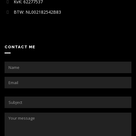
KvK: 62277537
BTW: NL002182542B83
CONTACT ME