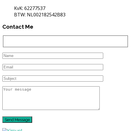
KvK: 62277537
BTW: NL002182542B83
Contact Me
Send Message