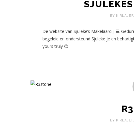
SJULEKES
BY KIRLAJEF
De website van Sjuleke’s Makelaardij. 💻 Gedu
begeleid en ondersteund Sjuleke je en behartigt 
yours truly 😌
R
BY KIRLAJEF