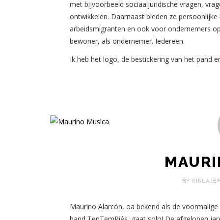
met bijvoorbeeld sociaaljuridische vragen, vra
ontwikkelen. Daarnaast bieden ze persoonlijke h
arbeidsmigranten en ook voor ondernemers op d
bewoner, als ondernemer. Iedereen.
Ik heb het logo, de bestickering van het pand 
MAURI
BY KIRLAJE
Maurino Alarcón, oa bekend als de voormalige
band TenTemPiés, gaat solo! De afgelopen jare