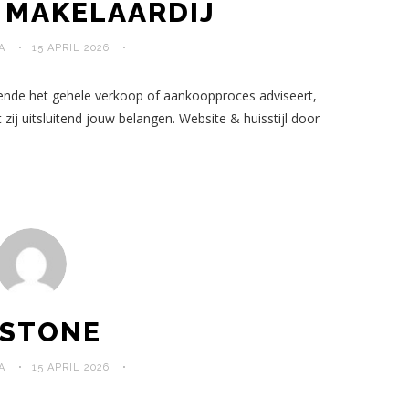
 MAKELAARDIJ
A
15 APRIL 2026
rende het gehele verkoop of aankoopproces adviseert,
zij uitsluitend jouw belangen. Website & huisstijl door
3STONE
A
15 APRIL 2026