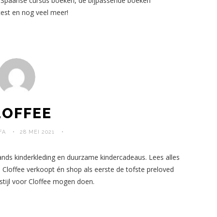
 Spaanse cursus boeken, de bijpassende boeken
test en nog veel meer!
LOFFEE
FA
28 MEI 2021
ds kinderkleding en duurzame kindercadeaus. Lees alles
a Cloffee verkoopt én shop als eerste de tofste preloved
stijl voor Cloffee mogen doen.