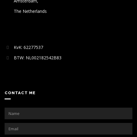
Amsterdam,
The Netherlands
KvK: 62277537
BTW: NL002182542B83
CONTACT ME